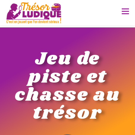
Menu
A PROPOS
PRESTATIONS
Jeu de
piste et
SERVICES SUR MESURE
POUR QUI ?
FAQ
chasse au
RÉALISATIONS
CONTACT
trésor