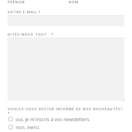
PRÉNOM
NOM
VOTRE E-MAIL
*
DITES-NOUS TOUT :
*
N
VOULEZ-VOUS RESTER INFORMÉ DE NOS NOUVEAUTÉS?
O
*
S
V
oui, je m'inscris à vos newsletters.
O
non, merci.
S
E