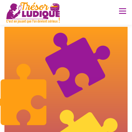
Menu
A PROPOS
PRESTATIONS
SERVICES SUR MESURE
POUR QUI ?
FAQ
RÉALISATIONS
CONTACT