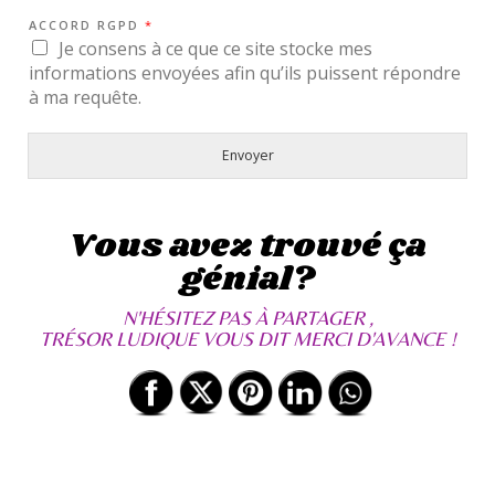
-
ACCORD RGPD
*
M
A
Je consens à ce que ce site stocke mes
I
informations envoyées afin qu’ils puissent répondre
L
à ma requête.
Envoyer
Vous avez trouvé ça
génial?
N'HÉSITEZ PAS À PARTAGER ,
TRÉSOR LUDIQUE VOUS DIT MERCI D'AVANCE !