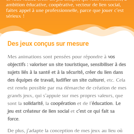
ambition éducative, coopérative, vecteur de lien social,
faites appel à une professionnelle, parce que jouer c’est
sérieux !
Des jeux conçus sur mesure
Mes animations sont pensées pour répondre à
vos
objectifs : valoriser un site touristique, sensibiliser à des
sujets liés à la santé et à la sécurité, créer du lien dans
des équipes de travail, ludifier un site culture
l, etc. Cela
est rendu possible par ma démarche de création de mes
grands jeux, qui s’appuie sur mes propres valeurs, que
sont la
solidarité
, la
coopération
et de l’
éducation
.
Le
jeu est créateur de lien social
et
c’est ce qui fait sa
force
.
De plus, j’adapte la conception de mes jeux au lieu où