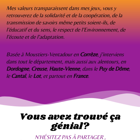
Mes valeurs transparaissent dans mes jeux, vous y
retrouverez de la solidarité et de la coopération, de la
transmission de savoirs même petits soient-ils, de
l’éducatif et du sens, le respect de l’Environnement, de
l’écoute et de l’adaptation.
Basée à Moustiers-Ventadour en
Corrèze
, j’interviens
dans tout le département, mais aussi aux alentours, en
Dordogne
,
Creuse
,
Haute-Vienne
, dans le
Puy de Dôme
,
le
Cantal
, le
Lot
, et partout en
France
.
Vous avez trouvé ça
génial?
N'HÉSITEZ PAS À PARTAGER ,