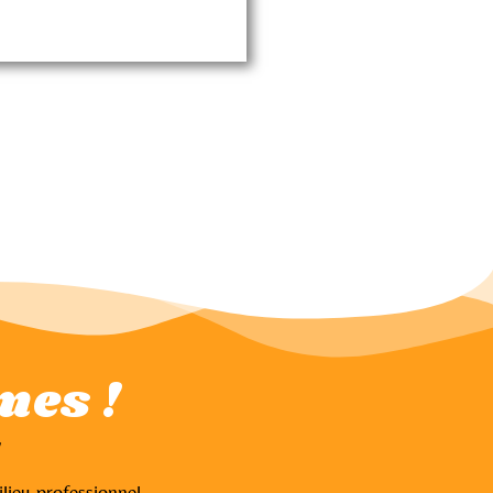
mes !
!
ieu professionnel.