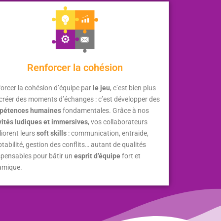
Renforcer la cohésion
orcer la cohésion d’équipe par
le jeu
, c’est bien plus
créer des moments d’échanges : c’est développer des
pétences humaines
fondamentales. Grâce à nos
vités ludiques
et immersives
, vos collaborateurs
iorent leurs
soft skills
: communication, entraide,
tabilité, gestion des conflits… autant de qualités
spensables pour bâtir un
esprit d’équipe
fort et
amique.