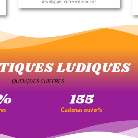
développer votre entreprise !
TIQUES LUDIQUES
QUELQUES CHIFFRES
%
164
res
Cadenas ouverts