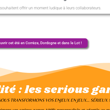
 souhaitent offrir un moment ludique à leurs collaborateurs.
uvrir cet été en Corrèze, Dordogne et dans le Lot !
ité : les serious ga
OUS TRANSFORMONS VOS ENJEUX EN JEUX... SÉRIEUX 
nimons vos serious games 100% personnalisés et adaptés au mil