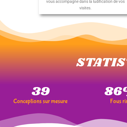
vous accompagne dans la ludification de vos
visites.
STATIS
42
91
Conceptions sur mesure
Fous ri