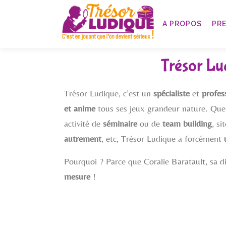
A PROPOS
PR
Trésor Lud
Trésor Ludique, c’est un
spécialiste
et
profes
et anime
tous ses jeux grandeur nature. Quel 
activité de
séminaire
ou de
team building
, si
autrement
, etc, Trésor Ludique a forcément
Pourquoi ? Parce que Coralie Baratault, sa d
mesure
!