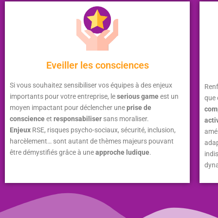
Eveiller les consciences
Si vous souhaitez sensibiliser vos équipes à des enjeux
Renf
importants pour votre entreprise, le
serious game
est un
que 
moyen impactant pour déclencher une
prise de
com
conscience
et
responsabiliser
sans moraliser.
acti
Enjeux
RSE, risques psycho-sociaux, sécurité, inclusion,
amél
harcèlement… sont autant de thèmes majeurs pouvant
adap
être démystifiés grâce à une
approche ludique
.
indi
dyn