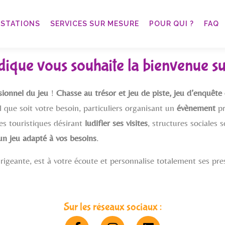
ESTATIONS
SERVICES SUR MESURE
POUR QUI ?
FAQ
ique vous souhaite la bienvenue sur
sionnel du jeu
!
Chasse au trésor et jeu de piste, jeu d’enquête 
que soit votre besoin, particuliers organisant un
évènement
pr
tes touristiques désirant
ludifier ses visites
, structures sociales 
un jeu adapté à vos besoins
.
irigeante, est à votre écoute et personnalise totalement ses pr
Sur les réseaux sociaux :