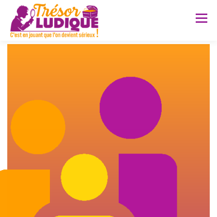
Menu
A PROPOS
PRESTATIONS
SERVICES SUR MESURE
POUR QUI ?
FAQ
RÉALISATIONS
CONTACT