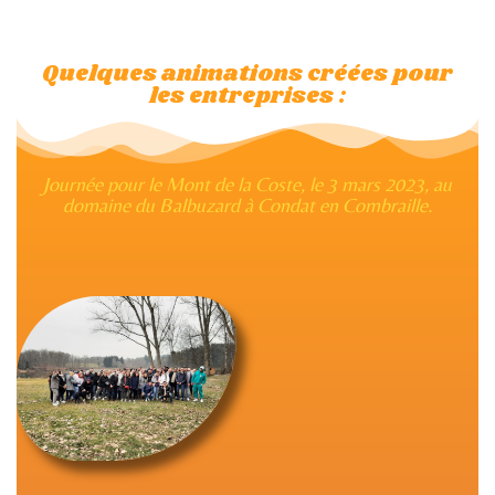
Quelques animations créées pour
les entreprises :
Journée pour le Mont de la Coste, le 3 mars 2023, au
domaine du Balbuzard à Condat en Combraille.