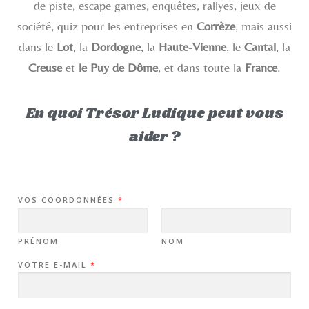
de piste, escape games, enquêtes, rallyes, jeux de
société, quiz pour les entreprises en
Corrèze
, mais aussi
dans le
Lot
, la
Dordogne
, la
Haute-Vienne
, le
Cantal
, la
Creuse
et
le Puy de Dôme
, et dans toute la
France
.
En quoi Trésor Ludique peut vous
aider ?
E
VOS COORDONNÉES
*
-
M
A
I
L
PRÉNOM
NOM
T
O
VOTRE E-MAIL
*
U
T
R
E
S