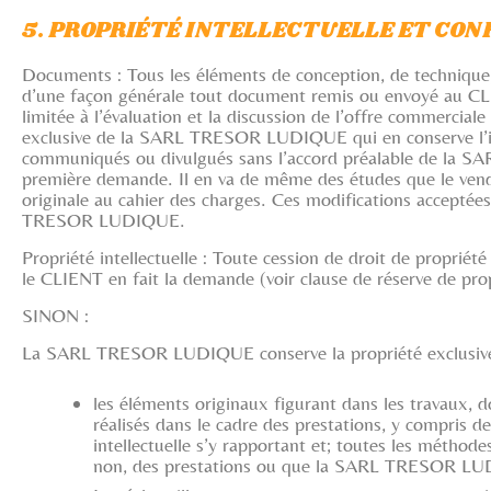
5. PROPRIÉTÉ INTELLECTUELLE ET CON
Documents : Tous les éléments de conception, de technique, 
d’une façon générale tout document remis ou envoyé au CLI
limitée à l’évaluation et la discussion de l’offre commerci
exclusive de la SARL TRESOR LUDIQUE qui en conserve l’intég
communiqués ou divulgués sans l’accord préalable de l
première demande. Il en va de même des études que le vendeu
originale au cahier des charges. Ces modifications acceptée
TRESOR LUDIQUE.
Propriété intellectuelle : Toute cession de droit de propri
le CLIENT en fait la demande (voir clause de réserve de prop
SINON :
La SARL TRESOR LUDIQUE conserve la propriété exclusive et s
les éléments originaux figurant dans les travaux, 
réalisés dans le cadre des prestations, y compris d
intellectuelle s’y rapportant et; toutes les méthod
non, des prestations ou que la SARL TRESOR LUDIQ