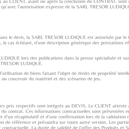
s au CLIENT, avant ou après la conclusion du CONTRAT, sont c
ers qu’avec l’autorisation expresse de la SARL TRESOR LUDIQU
ie dans le devis, la SARL TRESOR LUDIQUE est autorisée par le C
 le cas échéant, d’une description générique des prestations e
DIQUE lors des publications dans la presse spécialisée et sur 
SARL TRESOR LUDIQUE.
isation de biens faisant l’objet de droits de propriété intelle
u concevoir du matériel et des scénarios de jeu.
leurs prix respectifs sont intégrés au DEVIS. Le CLIENT atteste a
 du contrat. Ces informations contractuelles sont présentées en
et d’un récapitulatif et d’une confirmation lors de la validatio
sion de référence et prévaudra sur toute autre version. Les parti
contractuelle. La durée de validité de l’offre des Produits et Se