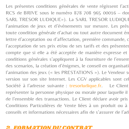
Les présentes conditions générales de vente régissent l’
RCS de BRIVE sous le numéro 878 708 965 00016 – dont
SARL TRESOR LUDIQUE»). La SARL TRESOR LUDIQUE, spéciali
l’animation de jeux et d’événements sur mesure. Les prés
toute condition générale d’achat ou tout autre document ém
lettre d’acceptation ou d’affectation, première command
l’acceptation de ses prix et/ou de ses tarifs et des présent
compte que si elle a été acceptée de manière expresse e
conditions générales s’appliquent à la fourniture de l’en
des scenarios, la création d’énigmes, le conseil en organisa
l’animation des jeux (« les PRESTATIONS »). Le Vendeur se r
version sur son site Internet. Les CGV applicables sont ce
Société à l’adresse suivante :
tresorludique.fr
. Le Client 
représenter la personne physique ou morale pour laquelle il 
de l’ensemble des transactions. Le Client déclare avoir pr
Conditions Particulières de Vente liées à un produit ou à u
conseils et informations nécessaires afin de s’assurer de l’ad
2. FORMATION DU CONTRAT