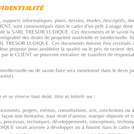
FIDENTIALITÉ
supports informatiques, plans, dessins, études, descriptifs, do
ENT, sont communiqués dans le cadre d’un prêt à usage dont la
ale de la SARL TRESOR LUDIQUE. Ces documents et le savoir-faire
ralité des droits de propriété matérielle et intellectuelle. Il
a SARL TRESOR LUDIQUE. Ces documents doivent être restitu
r propose pour améliorer la qualité ou le prix de revient des
s par le CLIENT ne pourront entraîner de transfert de responsab
été intellectuelle ou de savoir-faire sera mentionné dans le de
riété).
e réserve tout droit, titre et intérêt sur :
documents, projets, mémos, consultations, avis, conclusions ou 
e façon non limitative, tout droit d’auteur, marque déposée et t
es, processus, techniques, développements, conceptions, techniqu
UE serait amenée à développer ou à fournir dans le cadre de