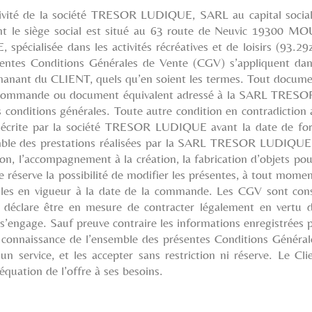
activité de la société TRESOR LUDIQUE, SARL au capital socia
 le siège social est situé au 63 route de Neuvic 19300 
sée dans les activités récréatives et de loisirs (93.29z), 
entes Conditions Générales de Vente (CGV) s’appliquent dans 
anant du CLIENT, quels qu’en soient les termes. Tout document 
e, commande ou document équivalent adressé à la SARL TRES
es conditions générales. Toute autre condition en contradiction 
t écrite par la société TRESOR LUDIQUE avant la date de for
semble des prestations réalisées par la SARL TRESOR LUDIQUE,
tion, l’accompagnement à la création, la fabrication d’objets po
éserve la possibilité de modifier les présentes, à tout moment
lles en vigueur à la date de la commande. Les CGV sont consu
déclare être en mesure de contracter légalement en vertu de
s’engage. Sauf preuve contraire les informations enregistrées p
is connaissance de l’ensemble des présentes Conditions Général
n service, et les accepter sans restriction ni réserve. Le Clie
équation de l’offre à ses besoins.