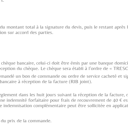
u montant total à la signature du devis, puis le restant après l
on sur accord des parties.
 chèque bancaire, celui-ci doit être émis par une banque domici
 réception du chèque. Le chèque sera établi à l’ordre de « T
ra demandé un bon de commande ou ordre de service cacheté et s
ancaire à réception de la facture (RIB joint).
lement dans les huit jours suivant la réception de la facture, d
. Une indemnité forfaitaire pour frais de recouvrement de 40 € e
ne indemnisation complémentaire peut être sollicitée en applica
é du prix de la commande.