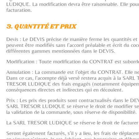
LUDIQUE. La modification devra être raisonnable. Elle pour
facturation.
3. QUANTITÉ ET PRIX
Devis : Le DEVIS précise de manière ferme les quantités 
peuvent être modifiés sans l’accord préalable et écrit du coc
différentes gammes mentionnées dans le DEVIS.
Modification : Toute modification du CONTRAT est subord
Annulation : La commande est l’objet du CONTRAT. Elle n
Dans ce cas, l’acompte déjà versé restera acquis à la SA
TRESOR LUDIQUE des frais engagés (notamment équipements 
conséquences directes et indirectes qui en découlent.
Prix : Les prix des produits sont contractualisés dans le DE
SARL TRESOR LUDIQUE se réserve le droit de modifier ses p
la validation de la commande, sous réserve de disponibilité.
La SARL TRESOR LUDIQUE se réserve le droit de facturer la 
Seront également facturés, s’il y a lieu, les frais de dépl
en vigueur s’ajoute, le cas échéant, aux honoraires et débou