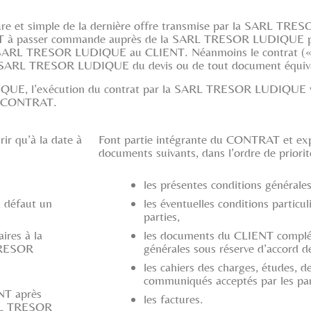
pure et simple de la dernière offre transmise par la SARL T
NT à passer commande auprès de la SARL TRESOR LUDIQUE pour
ar la SARL TRESOR LUDIQUE au CLIENT. Néanmoins le contrat 
 la SARL TRESOR LUDIQUE du devis ou de tout document équiva
QUE, l’exécution du contrat par la SARL TRESOR LUDIQUE va
du CONTRAT.
r qu’à la date à
Font partie intégrante du CONTRAT et expr
documents suivants, dans l’ordre de priorit
les présentes conditions générales
à défaut un
les éventuelles conditions particu
parties,
ires à la
les documents du CLIENT complét
 TRESOR
générales sous réserve d’accor
les cahiers des charges, études, 
communiqués acceptés par les par
NT après
les factures.
SARL TRESOR