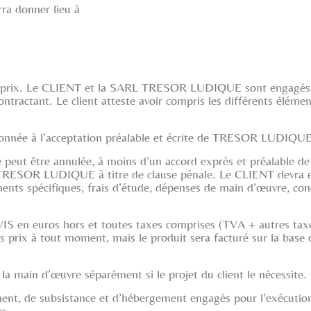
ra donner lieu à
et prix. Le CLIENT et la SARL TRESOR LUDIQUE sont engagés su
ontractant. Le client atteste avoir compris les différents éléme
onnée à l’acceptation préalable et écrite de TRESOR LUDIQUE
e peut être annulée, à moins d’un accord exprès et préalabl
RL TRESOR LUDIQUE à titre de clause pénale. Le CLIENT devra 
spécifiques, frais d’étude, dépenses de main d’œuvre, conc
VIS en euros hors et toutes taxes comprises (TVA + autres taxes
rix à tout moment, mais le produit sera facturé sur la base 
main d’œuvre séparément si le projet du client le nécessite.
acement, de subsistance et d’hébergement engagés pour l’exécuti
rs.