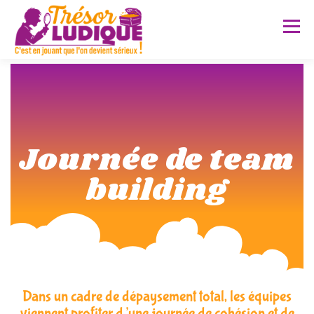
Menu
A PROPOS
PRESTATIONS
Journée de team
SERVICES SUR MESURE
POUR QUI ?
FAQ
building
RÉALISATIONS
CONTACT
Dans un cadre de dépaysement total, les équipes
viennent profiter d’une journée de cohésion et de