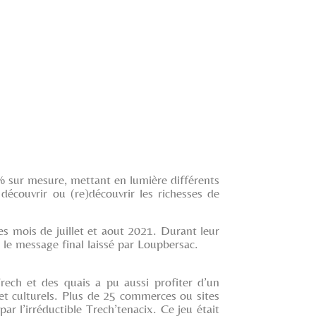
 sur mesure, mettant en lumière différents
écouvrir ou (re)découvrir les richesses de
es mois de juillet et aout 2021. Durant leur
le message final laissé par Loupbersac.
 Trech et des quais a pu aussi profiter d’un
 et culturels. Plus de 25 commerces ou sites
r l’irréductible Trech’tenacix. Ce jeu était