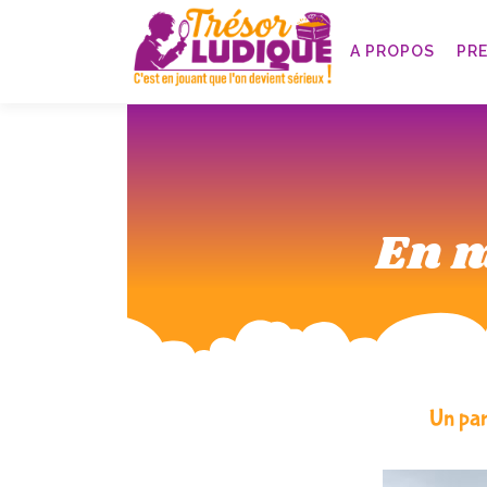
A PROPOS
PR
En m
Un par