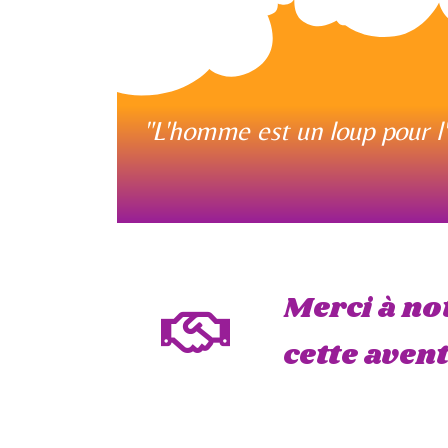
"L'homme est un loup pour l'
Merci à no
cette aven